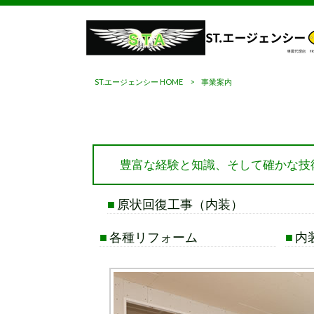
ST.エージェンシー HOME
>
事業案内
豊富な経験と知識、そして確かな技
■
原状回復工事（内装）
■
各種リフォーム
■
内