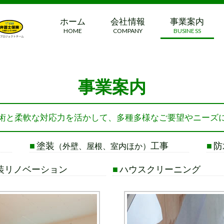
ホーム
会社情報
事業案内
HOME
COMPANY
BUSINESS
事業案内
術と柔軟な対応力を活かして、多種多様なご要望やニーズ
■
塗装
工事
■
防
（外壁、屋根、室内ほか）
装リノベーション
■
ハウスクリーニング